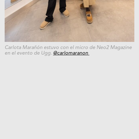
Carlota Marañón estuvo con el micro de Neo2 Magazine
en el evento de Ugg.
@carlomaranon