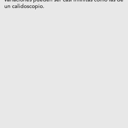
variaciones pueden ser casi infinitas como las de
un calidoscopio.