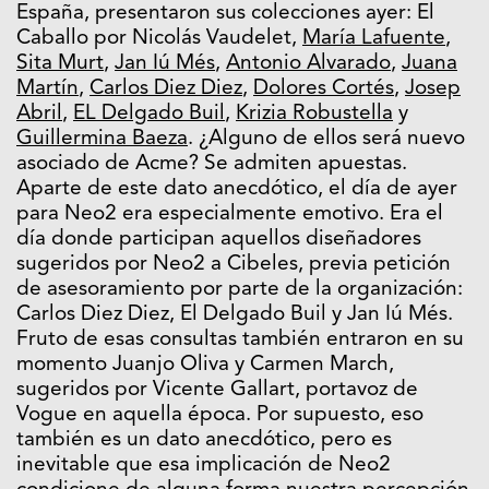
España, presentaron sus colecciones ayer: El
Caballo por Nicolás Vaudelet,
María Lafuente
,
Sita Murt
,
Jan Iú Més
,
Antonio Alvarado
,
Juana
Martín
,
Carlos Diez Diez
,
Dolores Cortés
,
Josep
Abril
,
EL Delgado Buil
,
Krizia Robustella
y
Guillermina Baeza
. ¿Alguno de ellos será nuevo
asociado de Acme? Se admiten apuestas.
Aparte de este dato anecdótico, el día de ayer
para Neo2 era especialmente emotivo. Era el
día donde participan aquellos diseñadores
sugeridos por Neo2 a Cibeles, previa petición
de asesoramiento por parte de la organización:
Carlos Diez Diez, El Delgado Buil y Jan Iú Més.
Fruto de esas consultas también entraron en su
momento Juanjo Oliva y Carmen March,
sugeridos por Vicente Gallart, portavoz de
Vogue en aquella época. Por supuesto, eso
también es un dato anecdótico, pero es
inevitable que esa implicación de Neo2