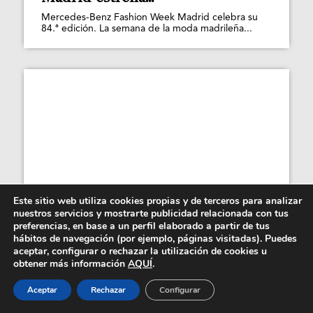
Mercedes-Benz Fashion Week Madrid celebra su
84.ª edición. La semana de la moda madrileña...
Este sitio web utiliza cookies propias y de terceros para analizar
nuestros servicios y mostrarte publicidad relacionada con tus
preferencias, en base a un perfil elaborado a partir de tus
hábitos de navegación (por ejemplo, páginas visitadas). Puedes
aceptar, configurar o rechazar la utilización de cookies u
obtener más información
AQUÍ
.
Joyería canaria y más por Laja
Estudio y Lauro...
Aceptar
Rechazar
Configurar
Canarian Tropic es la nueva colección cápsula de