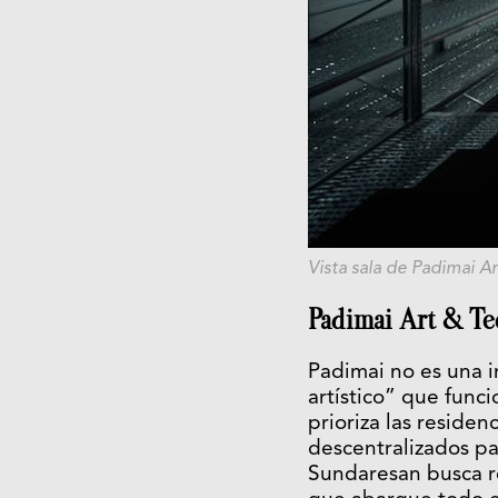
Vista sala de
Padimai Ar
Padimai Art & Te
Padimai no es una i
artístico” que func
prioriza las residen
descentralizados pa
Sundaresan busca re