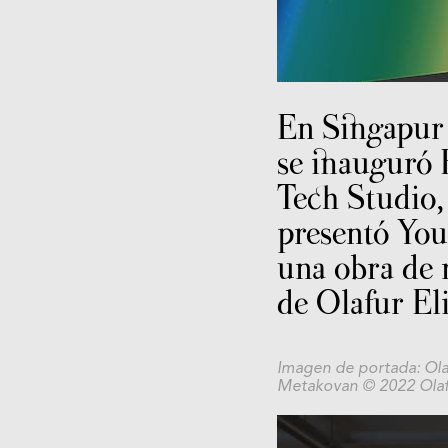
En Singapur 
se inauguró 
Tech Studio,
presentó You
una obra de r
de Olafur El
Imagen de portada:
Ola
Metakovan © 2022 Olaf