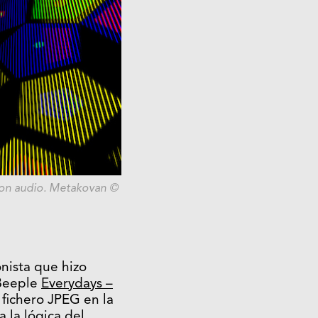
 con audio. Metakovan ©
nista que hizo
Beeple
Everydays –
 fichero JPEG en la
 la lógica del