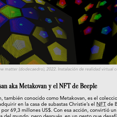
ew matter (dodecaedro),
2022. Instalación de realidad virtual
an aka Metakovan y el NFT de Beeple
, también conocido como Metakovan, es el coleccio
adquirir en la casa de subastas Christie’s el
NFT
de 
por 69,3 millones US$. Con esa acción, convirtió un
ra del mundo, pero después, en un gesto que desafía