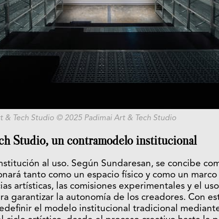
t & Tech Studio © 2025 Padimai Art & Tech Studio
ch Studio, un contramodelo institucional
nstitución al uso. Según Sundaresan, se concibe co
ionará tanto como un espacio físico y como un marco
cias artísticas, las comisiones experimentales y el us
ra garantizar la autonomía de los creadores. Con es
definir el modelo institucional tradicional median