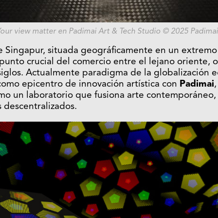
our view matter en
Padimai Art & Tech Studio © 2025 Padimai
e Singapur, situada geográficamente en un extremo 
 punto crucial del comercio entre el lejano oriente, 
iglos. Actualmente paradigma de la globalización 
omo epicentro de innovación artística con
Padimai
mo un laboratorio que fusiona arte contemporáneo,
s descentralizados.