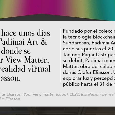
hace unos días
Fundado por el colecci
la tecnología blockcha
Padimai Art &
Sundaresan, Padimai Ar
 donde se
abrió sus puertas el 20
Tanjong Pagar Distripa
r View Matter,
su debut, Padimai mues
ealidad virtual
Matter, obra del célebre
danés Olafur Eliasson. 
iasson.
explorar luz y percepció
público hasta el 31 de
fur Eliasson,
Your view matter (cubo),
2022. Instalación de real
ur Eliasson