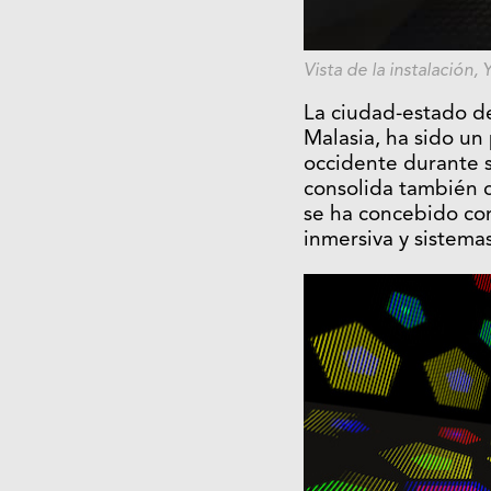
Vista de la instalación,
Y
La ciudad-estado d
Malasia, ha sido un
occidente durante s
consolida también c
se ha concebido co
inmersiva y sistema