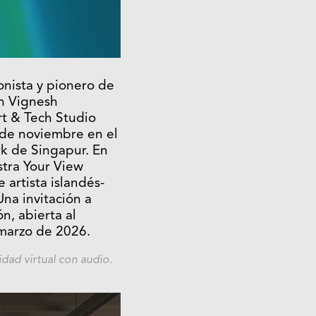
onista y pionero de
in Vignesh
t & Tech Studio
 de noviembre en el
rk de Singapur. En
tra Your View
 artista islandés-
Una invitación a
n, abierta al
 marzo de 2026.
idad virtual con audio.