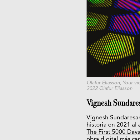
Olafur Eliasson,
Your vi
2022 Olafur Eliasson
Vignesh Sundares
Vignesh Sundaresan
historia en 2021 al 
The First 5000 Days
obra digital más ca