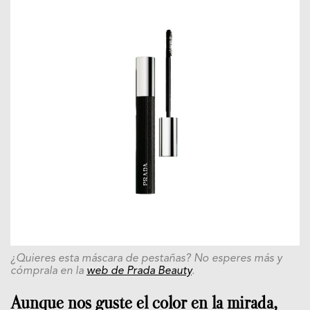
¿Quieres esta máscara de pestañas? No esperes más y
cómprala en la
web de Prada Beauty
.
Aunque nos guste el color en la mirada,