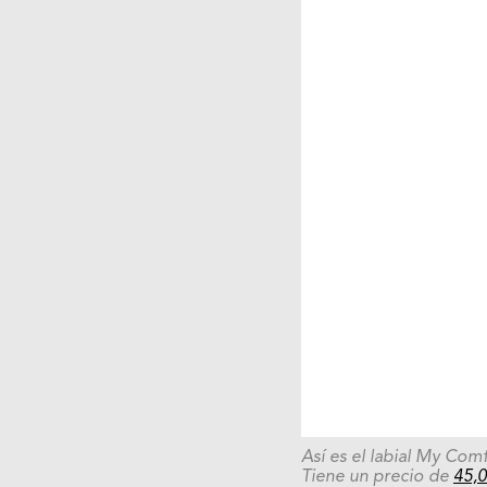
Así es el labial My Co
Tiene un precio de
45,0