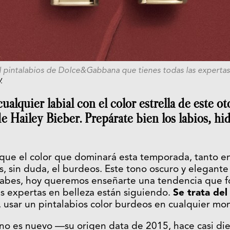
el pintalabios de Dolce&Gabbana que tienes todas las expertas
y
ualquier labial con el color estrella de este o
de Hailey Bieber. Prepárate bien los labios, hi
 que el color que dominará esta temporada, tanto 
es, sin duda, el burdeos. Este tono oscuro y elegant
 sabes, hoy queremos enseñarte una tendencia que f
las expertas en belleza están siguiendo.
Se trata de
r, usar un pintalabios color burdeos en cualquier mo
no es nuevo —su origen data de 2015, hace casi di