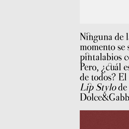
Ninguna de la
momento se s
pintalabios 
Pero, ¿cuál e
de todos? El
Lip Stylo
de
Dolce&Gabb