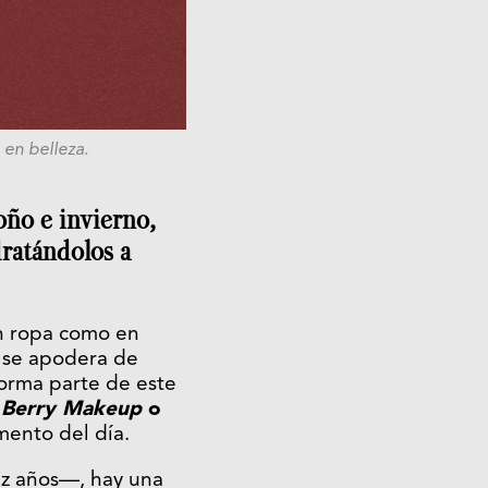
 en belleza.
toño e invierno,
dratándolos a
en ropa como en
e se apodera de
orma parte de este
l
Berry Makeup
o
mento del día.
ez años—, hay una