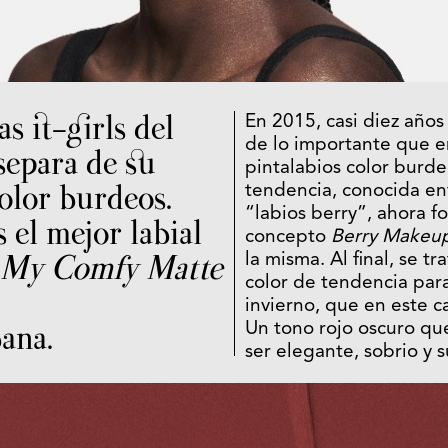
s it-girls del
En 2015, casi diez años
de lo importante que e
epara de su
pintalabios color burde
color burdeos.
tendencia, conocida e
“labios berry”, ahora f
s el mejor labial
concepto
Berry Makeu
My Comfy Matte
la misma. Al final, se t
color de tendencia par
invierno, que en este c
ana.
Un tono rojo oscuro que
ser elegante, sobrio y su