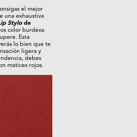
consigas el mejor
de una exhaustiva
ip Stylo
de
bios color burdeos
supere. Esta
erás lo bien que te
sación ligera y
tendencia, debes
on matices rojos.