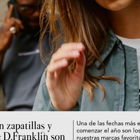
n zapatillas y
Una de las fechas más 
comenzar el año son lo
e D.Franklin son
nuestras marcas favorit