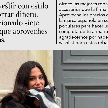
vestir con estilo
ofrece las mejores rebaj
accesorios que la firma
rrar dinero.
Aprovecha los precios 
ionado siete
la marca española en s
populares para hacer u
 que aproveches
completa de tu armario
s.
agradecernos por habe
wishlist para estas reba