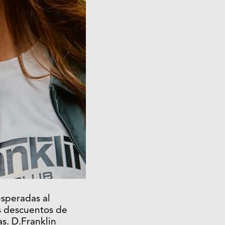
esperadas al
s descuentos de
as. D.Franklin