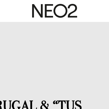
RUGAL & “TUS