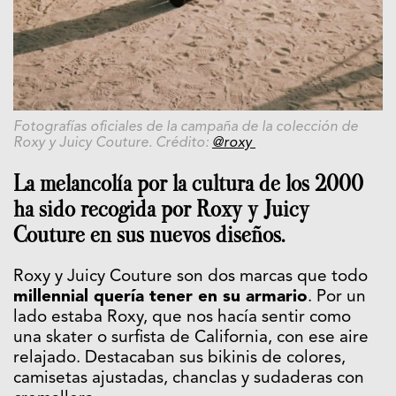
Fotografías oficiales de la campaña de la colección de
Roxy y Juicy Couture. Crédito:
@roxy
La melancolía por la cultura de los 2000
ha sido recogida por
Roxy
y
Juicy
Couture
en sus nuevos diseños.
Roxy
y
Juicy Couture
son dos marcas que todo
millennial quería tener en su armario
. Por un
lado estaba Roxy, que nos hacía sentir como
una skater o surfista de California, con ese aire
relajado. Destacaban sus bikinis de colores,
camisetas ajustadas, chanclas y sudaderas con