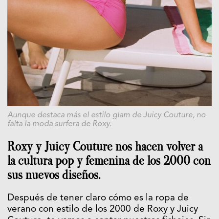
Aunque destaca más el estilo glam de
Juicy Couture
, no
falta la moda surfera de
Roxy
.
Roxy
y
Juicy Couture
nos hacen volver a
la cultura pop y femenina de los 2000 con
sus nuevos diseños.
Después de tener claro cómo es la ropa de
verano con estilo de los 2000 de
Roxy
y
Juicy