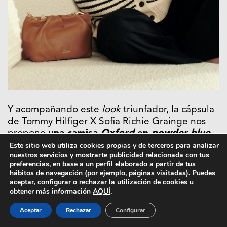
Y acompañando este
look
triunfador, la cápsula
de Tommy Hilfiger X Sofia Richie Grainge nos
propone
una camisa
Oxford
en
powder blue
ultra clásica
. En la misma línea, este repertorio
Este sitio web utiliza cookies propias y de terceros para analizar
nuestros servicios y mostrarte publicidad relacionada con tus
apuesta por
chinos
de corte holgado y un
preferencias, en base a un perfil elaborado a partir de tus
cárdigan de rayas
para nuestros
looks
más
hábitos de navegación (por ejemplo, páginas visitadas). Puedes
pulidos. Para la noche, tenemos un
vestido de
aceptar, configurar o rechazar la utilización de cookies u
obtener más información
AQUÍ
.
crochet
con cuello Halter vuelto
ideal tanto
para el día como para la noche. Y en el lado más
Aceptar
Rechazar
Configurar
casual, un
polo
de rugby
estampado con raya
marinera.