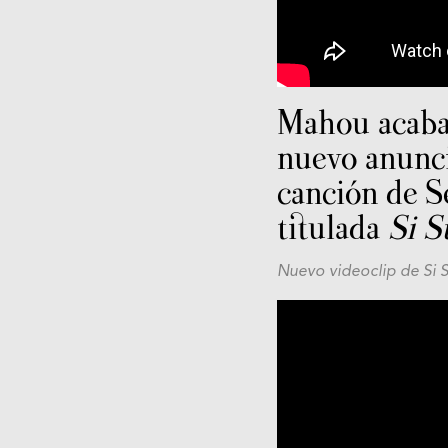
Mahou acaba
nuevo anunc
canción de S
titulada
Si S
Nuevo videoclip de Si 