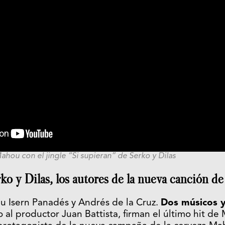
ahou con el jingle “Si supieran” de Serko y Dilas
ko y Dilas, los autores de la nueva canción 
au Isern Panadés y Andrés de la Cruz.
Dos músicos 
o al productor Juan Battista, firman el último hit d