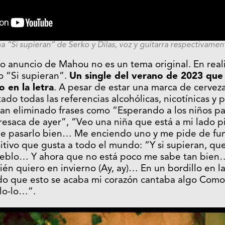
ma “Si supieran” de Serko y Dilas, voz y guitarra respectivamen
o anuncio de Mahou no es un tema original. En real
o “Si supieran”.
Un single del verano de 2023 que 
o en la letra
. A pesar de estar una marca de cerveza
ado todas las referencias alcohólicas, nicotínicas y 
 han eliminado frases como “
Esperando a los niños pa
 resaca de ayer”, “Veo una niña que está a mi lado 
de pasarlo bien… Me enciendo uno y me pide de fum
tivo que gusta a todo el mundo: “Y si supieran, qu
ueblo… Y ahora que no está poco me sabe tan bien…
 quiero en invierno (Ay, ay)… En un bordillo en la 
o que esto se acaba mi corazón cantaba algo Como 
-lo-lo…”.