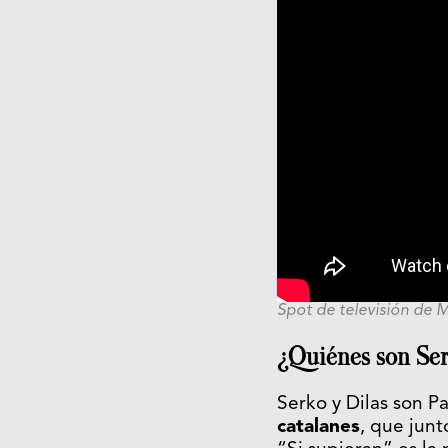
Spot de televisión de M
¿Quiénes son Ser
Serko y Dilas son P
catalanes
, que junt