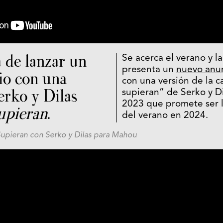
 de lanzar un
Se acerca el verano y 
presenta un
nuevo anun
io con una
con una versión de la c
erko y Dilas
supieran” de Serko y Di
2023 que promete ser 
upieran
.
del verano en 2024.
Supieran con Serko y Dilas para Mahou