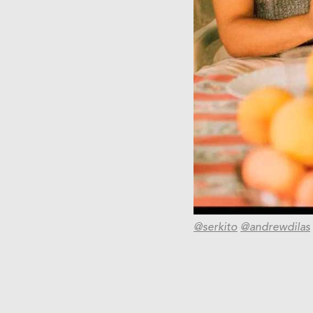
@serkito
@andrewdilas