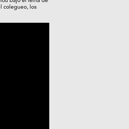
hou bajo el lema de
l colegueo, los