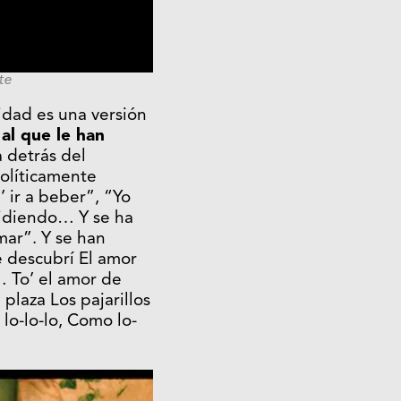
te
idad es una versión
al que le han
 detrás del
políticamente
’ ir a beber”, “Yo
pidiendo… Y se ha
ar”. Y se han
e descubrí El amor
 To’ el amor de
plaza Los pajarillos
lo-lo-lo, Como lo-