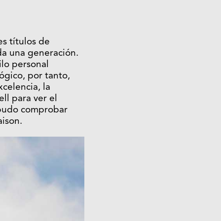
s títulos de
oda una generación.
ilo personal
ógico, por tanto,
celencia, la
ll para ver el
o pudo comprobar
aison.