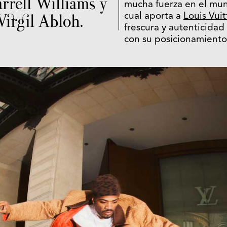
arrell Williams y
mucha fuerza en el mun
Virgil Abloh.
cual aporta a
Louis Vui
frescura y autenticida
con su posicionamiento