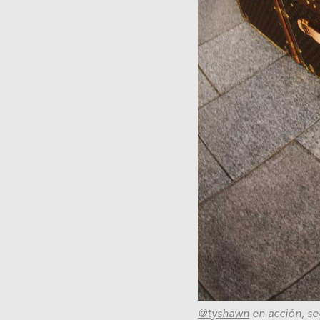
@tyshawn
en acción, se