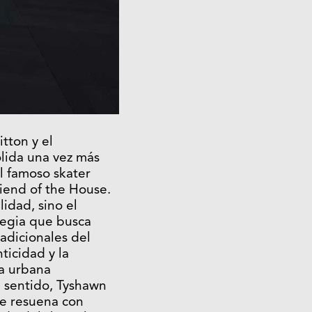
tton y el
lida una vez más
l famoso skater
iend of the House.
lidad, sino el
tegia que busca
radicionales del
ticidad y la
ra urbana
 sentido,
Tyshawn
e resuena con