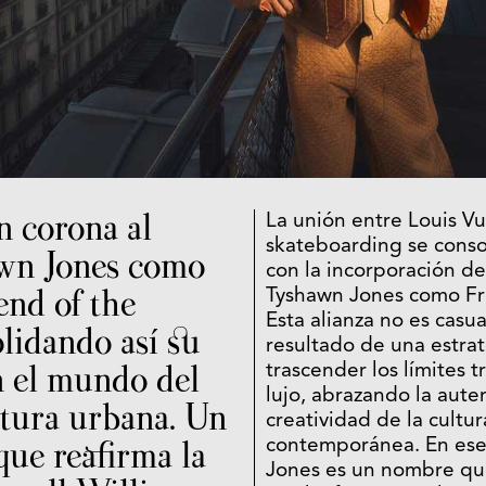
n corona al
La unión entre Louis Vui
skateboarding se conso
awn Jones como
con la incorporación de
end of the
Tyshawn Jones como Fr
Esta alianza no es casua
lidando así su
resultado de una estra
 el mundo del
trascender los límites t
lujo, abrazando la auten
ltura urbana. Un
creatividad de la cultu
ue reafirma la
contemporánea. En ese
Jones es un nombre qu