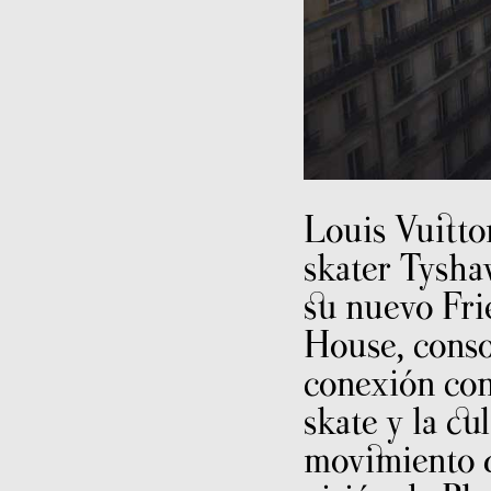
Louis Vuitto
skater Tysh
su nuevo Fri
House, conso
conexión con
skate y la cu
movimiento q