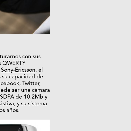
turarnos con sus
dos QWERTY
e
Sony-Ericsson
, el
es su capacidad de
cebook, Twitter,
puede ser una cámara
 HSDPA de 10.2Mb y
stiva, y su sistema
os años.