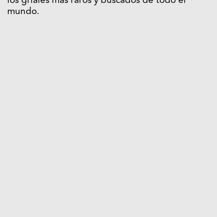
los griales más raros y buscados de todo el
mundo.