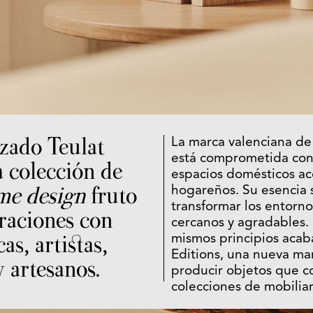
nzado Teulat
La marca valenciana de
está comprometida con 
a colección de
espacios domésticos a
me design
fruto
hogareños. Su esencia 
transformar los entorno
oraciones con
cercanos y agradables.
as, artistas,
mismos principios acaba
Editions, una nueva ma
 artesanos.
producir objetos que 
colecciones de mobiliar