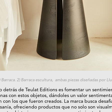
 Barraca. 2) Barraca escultura, ambas piezas diseñadas por L
to detrás de Teulat Editions es fomentar un sentimi
onas con estos objetos, dándoles un valor sentimenta
n con los que fueron creados. La marca busca desafiar
tesanía, ofreciendo productos que no solo son visualm