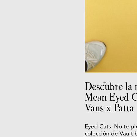
Descubre la 
Mean Eyed Ca
Vans x Patta
Eyed Cats. No te pi
colección de Vault b