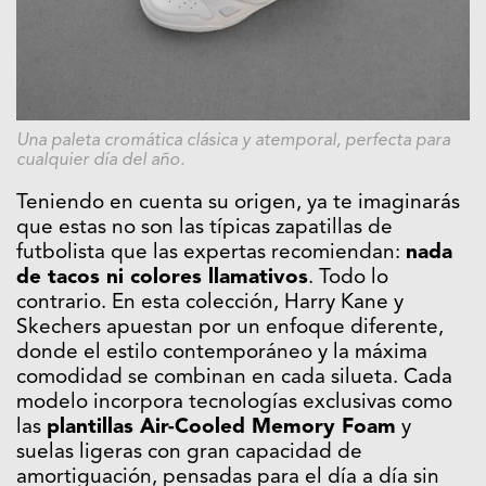
Una paleta cromática clásica y atemporal, perfecta para
cualquier día del año.
Teniendo en cuenta su origen, ya te imaginarás
que estas no son las típicas zapatillas de
futbolista que las expertas recomiendan:
nada
de tacos ni colores llamativos
. Todo lo
contrario. En esta colección, Harry Kane y
Skechers apuestan por un enfoque diferente,
donde el estilo contemporáneo y la máxima
comodidad se combinan en cada silueta. Cada
modelo incorpora tecnologías exclusivas como
las
plantillas Air-Cooled Memory Foam
y
suelas ligeras con gran capacidad de
amortiguación, pensadas para el día a día sin