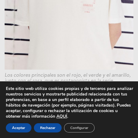
Los colores principales son el rojo, el verde y el amarillo,
junto con el rosa, que es protagonista en la serie.
Este sitio web utiliza cookies propias y de terceros para analizar
¿Y cómo es la nueva cápsula de ropa con
nuestros servicios y mostrarte publicidad relacionada con tus
preferencias, en base a un perfil elaborado a partir de tus
dibujos manga que ha creado Pull&Bear? Los
hábitos de navegación (por ejemplo, páginas visitadas). Puedes
diseños se centran en el imaginario visual de las
aceptar, configurar o rechazar la utilización de cookies u
tiendas japonesas, que es el eje principal de la
obtener más información
AQUÍ
.
colección. En ella se mezclan
referencias
Aceptar
Rechazar
Configurar
gráficas a anuncios retro
y promociones de
comida, todo combinado con una
paleta de