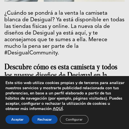
¿Cuándo se pondrá a la venta la camiseta
blanca de Desigual? Ya está disponible en todas
las tiendas físicas y online. La nueva ola de
diseños de Desigual ya está aquí, y te
aconsejamos que te sumes a ella. Merece
mucho la pena ser parte de la
#DesigualCommunity.
Descubre cómo es esta camiseta y todos
los nuevos diseños de Desigual en la
página web oficial
de la marca.
Este sitio web utiliza cookies propias y de terceros para analizar
nuestros servicios y mostrarte publicidad relacionada con tus
preferencias, en base a un perfil elaborado a partir de tus
hábitos de navegación (por ejemplo, páginas visitadas). Puedes
aceptar, configurar o rechazar la utilización de cookies u
obtener más información
AQUÍ
.
Aceptar
Rechazar
Configurar