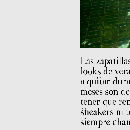
Las zapatillas
looks de ver
a quitar dura
meses son d
tener que ren
sneakers ni t
siempre chan