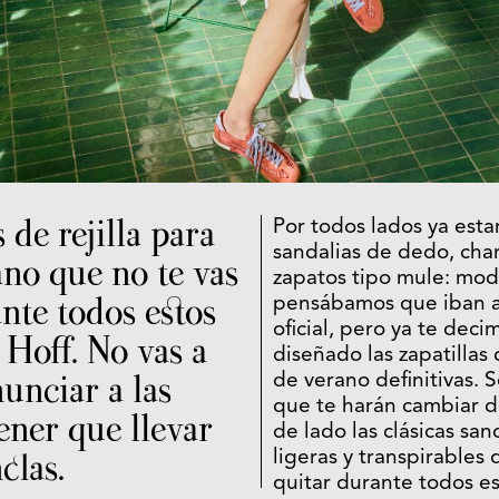
 de rejilla para
Por todos lados ya est
sandalias de dedo, cha
ano que no te vas
zapatos tipo mule: mo
nte todos estos
pensábamos que iban a 
oficial, pero ya te deci
e
Hoff
. No vas a
diseñado las zapatillas 
unciar a las
de verano definitivas. 
que te harán cambiar d
ener que llevar
de lado las clásicas san
clas.
ligeras y transpirables 
quitar durante todos e