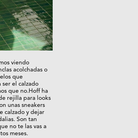
amos viendo
nclas acolchadas o
delos que
ser el calzado
mos que no.
Hoff
ha
de rejilla para looks
Son unas sneakers
e calzado y dejar
dalias. Son tan
que no te las vas a
stos meses.