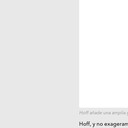
Hoff
añade una amplia g
Hoff
, y no exageram