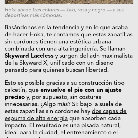
Hoka añade tres colores — kaki, rosa y negro — a sus
deportivas más cómodas.
Basándonos en la tendencia y en lo que acaba
de hacer Hoka, te contamos que estas zapatillas
sin cordones tienen una estética urbana
combinada con una alta ingeniería. Se llaman
Skyward Laceless
y surgen del adn maximalista
de la Skyward X, unificado con un diseño
pensado para quienes buscan libertad.
Esto es posible gracias a su construcción tipo
calcetín, que
envuelve el pie con un ajuste
preciso
y, por supuesto, sin costuras
innecesarias. ¿Algo más? Sí: bajo la suela de
estas zapatillas sin cordones hay
dos capas de
espuma de alta energía
que absorben cada
impacto. El resultado es una pisada natural,
ideal para la ciudad, el entrenamiento o el