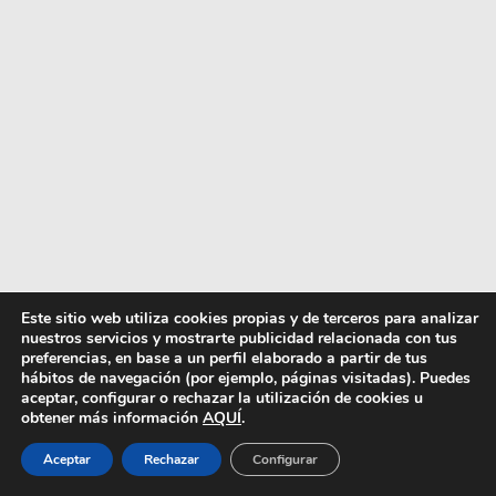
Este sitio web utiliza cookies propias y de terceros para analizar
Libertas Barefoot diseña zapatos con color
nuestros servicios y mostrarte publicidad relacionada con tus
preferencias, en base a un perfil elaborado a partir de tus
y estilo tabi que mejoran tu outfit de
hábitos de navegación (por ejemplo, páginas visitadas). Puedes
oficina y a la vez cuidado tu salud.
aceptar, configurar o rechazar la utilización de cookies u
obtener más información
AQUÍ
.
Teniendo en cuenta la historia, la inspiración y
Aceptar
Rechazar
Configurar
el proceso de fabricación, toca adentrarnos en