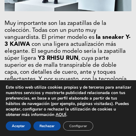
Muy importante son las zapatillas de la
colección. Todas con un punto muy
vanguardista. El primer modelo es
la sneaker Y-
3 KAIWA
con una ligera actualización más
elegante. El segundo modelo sería la zapatilla
súper ligera
Y3 RHISU RUN
, cuya parte
superior es de malla transpirable de doble
capa, con detalles de cuero, ante y toques
reflectantes. Y, por supuesto, con la tecnología
BOOST de adidas.
Este sitio web utiliza cookies propias y de terceros para analizar
nuestros servicios y mostrarte publicidad relacionada con tus
preferencias, en base a un perfil elaborado a partir de tus
La primera drop de Y-3 SS20 sale a la venta el
5
hábitos de navegación (por ejemplo, páginas visitadas). Puedes
de diciembre
en
y-3.com
y tiendas físicas Y-3,
aceptar, configurar o rechazar la utilización de cookies u
así como una súper exquisita selección de
obtener más información
AQUÍ
.
tiendas multimarca.
Aceptar
Rechazar
Configurar