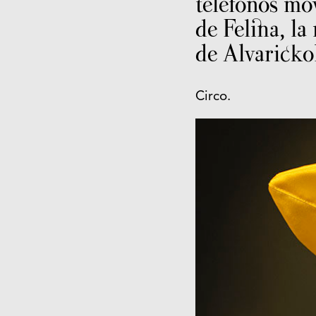
teléfonos móv
de Felina, la
de Alvaric
Circo.