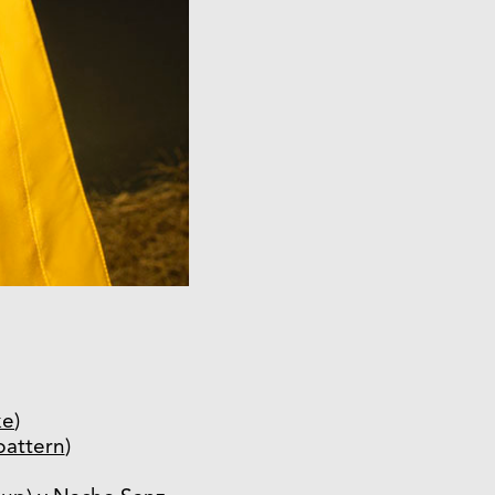
ke
)
pattern
)