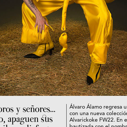
oros y señores…
Álvaro Álamo regresa
con una nueva colecció
o, apaguen sus
Alvarickoke FW22. En e
bautizada con el nombr