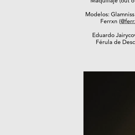
Maquillaje (out o
Modelos: Glamniss 
Ferrxn (
@fer
Eduardo Jairycov
Férula de Desc