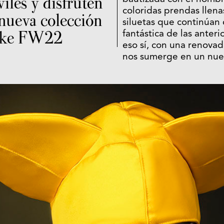
iles y disfruten
coloridas prendas llen
 nueva colección
siluetas que continúan 
koke FW22
fantástica de las anteri
eso sí, con una renovad
nos sumerge en un nuev