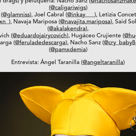
f drags) y peluquería: Nacho Sanz (
@nachosanzmak
(
@caligariwigs
)
(
@glamniss
), Joel Cabral (
@inkay___
), Letizia Concet
rxn_
), Navaja Mariposa (
@navajita.mariposa
), Said So
(
@akalakendra
),
ich (
@eduardojairycovich
), Hugáceo Crujiente (
@hug
arga (
@feruladedescarga
), Nacho Sanz (
@cry_baby8
(
@pamxdemia
)
Entrevista: Ángel Taranilla (
@angeltaranilla
)