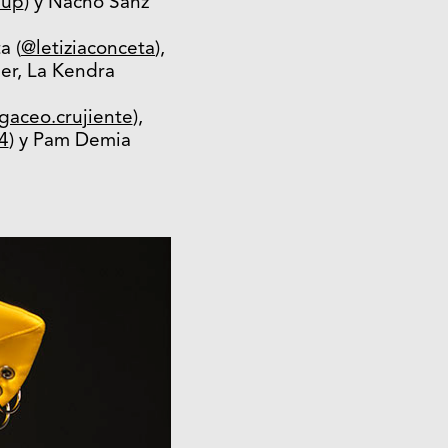
eup
) y Nacho Sanz
a (
@letiziaconceta
),
ler, La Kendra
aceo.crujiente
),
4
) y Pam Demia