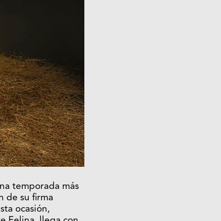
 una temporada más
n de su firma
sta ocasión,
e Felina, llega con