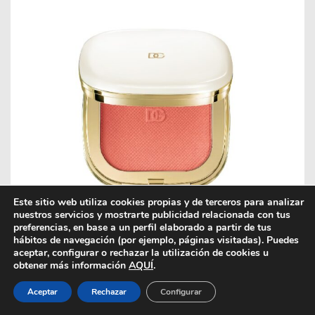
Este sitio web utiliza cookies propias y de terceros para analizar
nuestros servicios y mostrarte publicidad relacionada con tus
preferencias, en base a un perfil elaborado a partir de tus
hábitos de navegación (por ejemplo, páginas visitadas). Puedes
aceptar, configurar o rechazar la utilización de cookies u
¿Cuál es la clave de esta tendencia de maquillaje que
obtener más información
AQUÍ
.
arrasa en TikTok? Este colorete/sobra que es está
disponible en la
web
.
Aceptar
Rechazar
Configurar
Segundo paso:
Cheeks&Eyes Match de