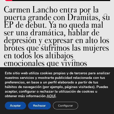
Carmen Lancho entra por la
puerta grande con Dramitas, su
EP de debut. Ya no queda mal
ser una dramática, hablar de
depresión y expresar en alto los
brotes que sufrimos las mujeres
en todos los altibajos
emocionales que vivimos
Este sitio web utiliza cookies propias y de terceros para analizar
Carmen Lancho presenta Dramitas, su Ep de
nuestros servicios y mostrarte publicidad relacionada con tus
preferencias, en base a un perfil elaborado a partir de tus
debut, donde convierte la vulnerabilidad en un
hábitos de navegación (por ejemplo, páginas visitadas). Puedes
relato íntimo, honesto y emocional. Durante
aceptar, configurar o rechazar la utilización de cookies u
más de una década ha cantado en coros,
obtener más información
AQUÍ
.
actuando en escenarios como el Auditorio
Aceptar
Rechazar
Configurar
Nacional o el Teatro Real, mientras estudiaba
oboe en el Conservatorio. El jazz, ese género