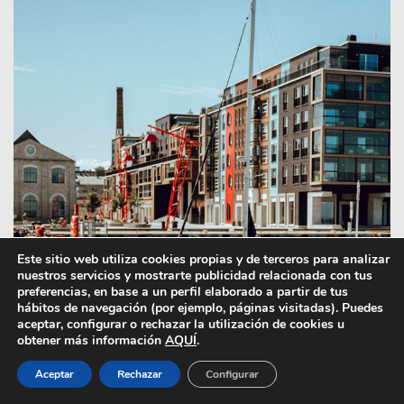
Este sitio web utiliza cookies propias y de terceros para analizar
Este sitio web utiliza cookies propias y de terceros para analizar
nuestros servicios y mostrarte publicidad relacionada con tus
nuestros servicios y mostrarte publicidad relacionada con tus
preferencias, en base a un perfil elaborado a partir de tus
preferencias, en base a un perfil elaborado a partir de tus
hábitos de navegación (por ejemplo, páginas visitadas). Puedes
hábitos de navegación (por ejemplo, páginas visitadas). Puedes
aceptar, configurar o rechazar la utilización de cookies u
aceptar, configurar o rechazar la utilización de cookies u
obtener más información
obtener más información
AQUÍ
AQUÍ
.
.
Aceptar
Aceptar
Rechazar
Rechazar
Configurar
Configurar