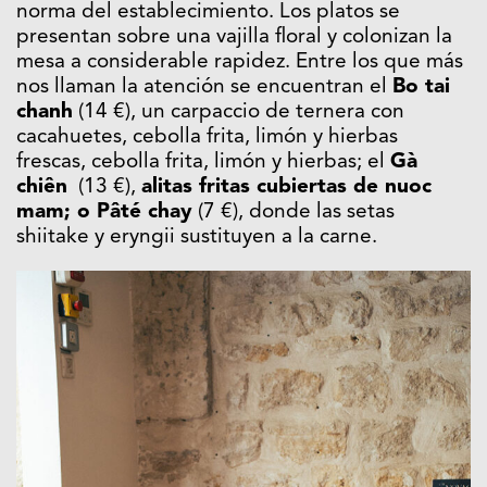
norma del establecimiento. Los platos se
presentan sobre una vajilla floral y colonizan la
mesa a considerable rapidez. Entre los que más
nos llaman la atención se encuentran el
Bo tai
chanh
(
14 €), un carpaccio de ternera con
cacahuetes, cebolla frita, limón y hierbas
frescas
, cebolla frita, limón y hierbas; el
Gà
chiên
(13 €),
alitas fritas cubiertas de nuoc
mam; o
Pâté chay
(7 €), donde las setas
shiitake y eryngii sustituyen a la carne.