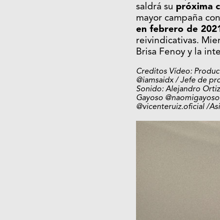
saldrá su
próxima c
mayor campaña consu
en febrero de 202
reivindicativas. Mi
Brisa Fenoy y la in
Creditos Vídeo: Produc
@iamsaidx / Jefe de pr
Sonido: Alejandro Ortiz
Gayoso @naomigayoso / M
@vicenteruiz.oficial /