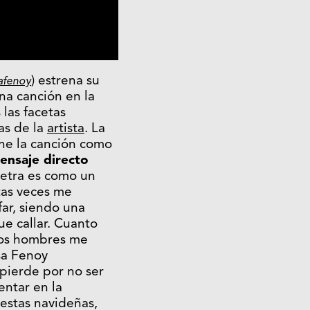
) estrena su
afenoy
Una canción en la
las facetas
vas de la
artista
. La
ine la canción como
ensaje directo
 letra es como un
tas veces me
far, siendo una
ue callar. Cuanto
chos hombres me
sa Fenoy
 pierde por no ser
entar en la
fiestas navideñas,