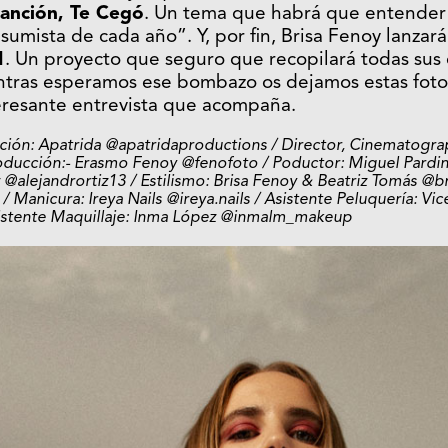
anción, Te Cegó
. Un tema que habrá que entender
mista de cada año”. Y, por fin, Brisa Fenoy lanzar
1
. Un proyecto que seguro que recopilará todas sus c
entras esperamos ese bombazo os dejamos estas foto
teresante entrevista que acompaña.
ción: Apatrida @apatridaproductions / Director, Cinematograp
oducción:- Erasmo Fenoy @fenofoto / Poductor: Miguel Pardin
 @alejandrortiz13 / Estilismo: Brisa Fenoy & Beatriz Tomás @
anicura: Ireya Nails @ireya.nails / Asistente Peluquería: Vic
Asistente Maquillaje: Inma López @inmalm_makeup