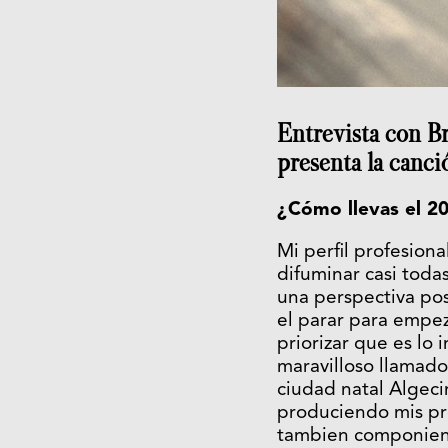
Entrevista con Br
presenta la canci
¿Cómo llevas el 2
Mi perfil profesion
difuminar casi toda
una perspectiva pos
el parar para empe
priorizar que es lo
maravilloso llamado
ciudad natal Algeci
produciendo mis pr
tambien componiendo