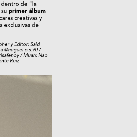
 dentro de “la
á su
primer álbum
aras creativas y
s exclusivas de
her y Editor: Said
a @miguel.p.s.90 /
brisafenoy / Muah: Nao
ente Ruiz