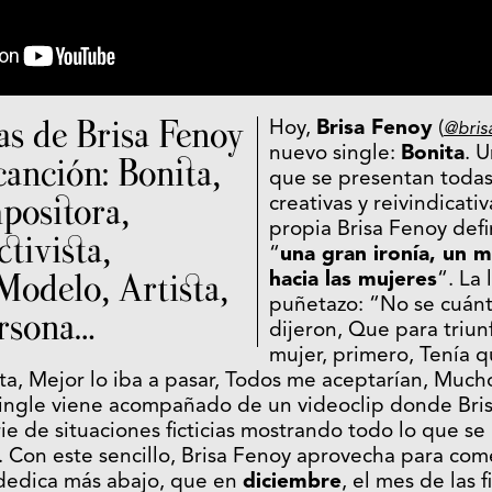
as de Brisa Fenoy
Hoy,
Brisa Fenoy
(
@bris
nuevo single:
Bonita
. 
canción: Bonita,
que se presentan todas 
positora,
creativas y reivindicati
propia Brisa Fenoy def
ctivista,
“
una gran ironía, un m
Modelo, Artista,
hacia las mujeres
“. La
puñetazo: “
No se cuán
ersona…
dijeron, Que para triun
mujer, primero, Tenía q
ita, Mejor lo iba a pasar, Todos me aceptarían, Mu
 single viene acompañado de un videoclip donde Bri
ie de situaciones ficticias mostrando todo lo que se
. Con este sencillo, Brisa Fenoy aprovecha para com
 dedica más abajo, que en
diciembre
, el mes de las 