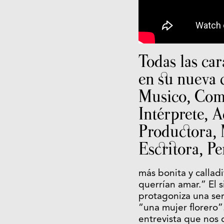
Todas las car
en su nueva 
Musico, Com
Intérprete, A
Productora, 
Escritora, P
más bonita y callad
querrían amar.” El
protagoniza una ser
“una mujer florero”
entrevista que nos