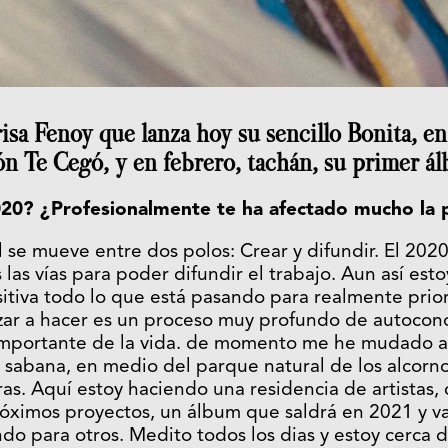
isa Fenoy que lanza hoy su sencillo Bonita, e
ón Te Cegó, y en febrero, tachán, su primer á
020? ¿Profesionalmente te ha afectado mucho la
al se mueve entre dos polos: Crear y difundir. El 20
s las vías para poder difundir el trabajo. Aun así es
itiva todo lo que está pasando para realmente prior
zar a hacer es un proceso muy profundo de autocon
 importante de la vida. de momento me he mudado al
 sabana, en medio del parque natural de los alcorno
ras. Aquí estoy haciendo una residencia de artistas
óximos proyectos, un álbum que saldrá en 2021 y va
 para otros. Medito todos los dias y estoy cerca d