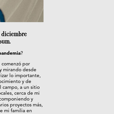
n diciembre
lbum.
 pandemia
?
20 comenzó por
toy mirando desde
izar lo importante,
ocimiento y de
 campo, a un sitio
cales, cerca de mi
, componiendo y
rios proyectos más,
e mi familia en