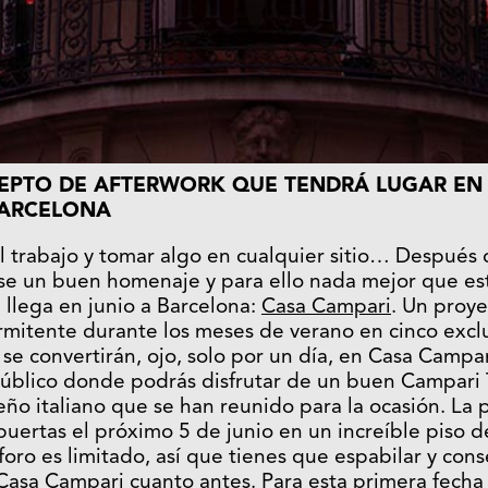
PTO DE AFTERWORK QUE TENDRÁ LUGAR EN 
BARCELONA
el trabajo y tomar algo en cualquier sitio… Después
se un buen homenaje y para ello nada mejor que est
e llega en junio a Barcelona:
Casa Campari
. Un proy
rmitente durante los meses de verano en cinco exclu
e convertirán, ojo, solo por un día, en Casa Campari
público donde podrás disfrutar de un buen Campari 
seño italiano que se han reunido para la ocasión. La
puertas el próximo 5 de junio en un increíble piso d
oro es limitado, así que tienes que espabilar y cons
Casa Campari
cuanto antes. Para esta primera fecha 