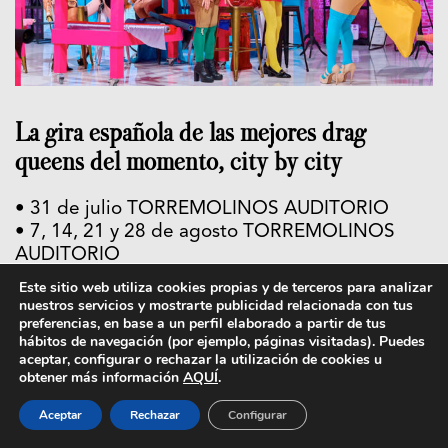
La gira española de las mejores drag
queens del momento, city by city
• 31 de julio TORREMOLINOS AUDITORIO
• 7, 14, 21 y 28 de agosto TORREMOLINOS
AUDITORIO
• 3, 4, 5, 10, 11 Y 12 de septiembre
Este sitio web utiliza cookies propias y de terceros para analizar
BARCELONA TEATRO COLISEUM
nuestros servicios y mostrarte publicidad relacionada con tus
preferencias, en base a un perfil elaborado a partir de tus
• 29 y 30 de septiembre VALENCIA TEATRO
hábitos de navegación (por ejemplo, páginas visitadas). Puedes
OLYMPIA
aceptar, configurar o rechazar la utilización de cookies u
• 1, 2 y 3 de octubre VALENCIA TEATRO
obtener más información
AQUÍ
.
OLYMPIA
Aceptar
Rechazar
Configurar
• Del 7 de octubre al 31 de noviembre MADRID
ESPACIO DELICIAS