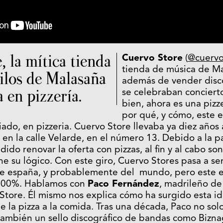
 la mítica tienda
Cuervo Store
(
@cuervo
tienda de música de M
nilos de Malasaña
además de vender disco
 en pizzería.
se celebraban concierto
bien, ahora es una pizz
por qué, y cómo, este e
ado, en pizzeria. Cuervo Store llevaba ya diez años
 en la calle Velarde, en el número 13. Debido a la 
dido renovar la oferta con pizzas, al fin y al cabo s
ne su lógico. Con este giro, Cuervo Stores pasa a se
 de españa, y probablemente del mundo, pero este
 100%. Hablamos con
Paco Fernández
, madrileño de
tore. Él mismo nos explica cómo ha surgido esta id
que la pizza a la comida. Tras una década, Paco no s
también un sello discográfico de bandas como Bizn