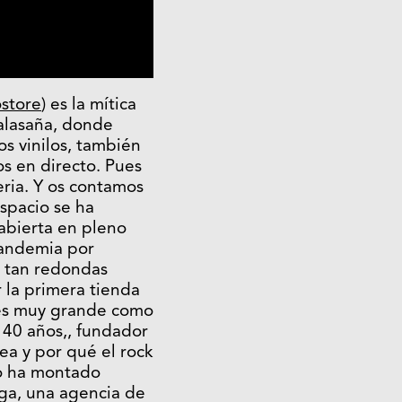
store
) es la mítica
alasaña, donde
s vinilos, también
s en directo. Pues
eria. Y os contamos
spacio se ha
 abierta en pleno
pandemia por
on tan redondas
r la primera tienda
 es muy grande como
 40 años,, fundador
ea y por qué el rock
olo ha montado
aga, una agencia de