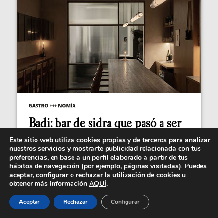
Badi: bar de sidra que pasó a ser
restaurante en...
Este sitio web utiliza cookies propias y de terceros para analizar
nuestros servicios y mostrarte publicidad relacionada con tus
El espacio, los materiales, el ambiente, lo que se
preferencias, en base a un perfil elaborado a partir de tus
sirve en el plato y en la copa. Todo importa...
hábitos de navegación (por ejemplo, páginas visitadas). Puedes
aceptar, configurar o rechazar la utilización de cookies u
obtener más información
AQUÍ
.
Aceptar
Rechazar
Configurar