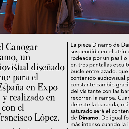
el Canogar
La pieza Dinamo de Da
suspendida en el atrio 
namo, un
rodeada por un pasillo 
iovisual diseñado
en tres pantallas escul
bucle entrelazado, que
nte para el
contenido audiovisual 
 España en Expo
constante cambio gracia
del visitante con las ba
y realizado en
recorren la rampa. Cua
 con el
detecte la baranda, má
saturado será el conten
rancisco López.
de
Dinamo
. De igual f
más intenso cuando la 