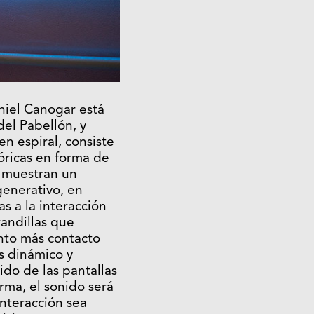
niel Canogar está
del Pabellón, y
en espiral, consiste
tóricas en forma de
 muestran un
generativo, en
s a la interacción
randillas que
nto más contacto
s dinámico y
ido de las pantallas
orma, el sonido será
interacción sea