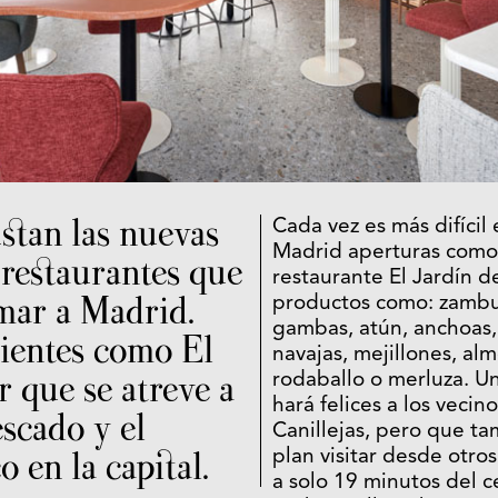
tan las nuevas
Cada vez es más difícil
Madrid aperturas como 
 restaurantes que
restaurante El Jardín d
 mar a Madrid.
productos como: zambur
gambas, atún, anchoas,
lientes como El
navajas, mejillones, alm
r que se atreve a
rodaballo o merluza. U
hará felices a los vecin
escado y el
Canillejas, pero que t
o en la capital.
plan visitar desde otros
a solo 19 minutos del c