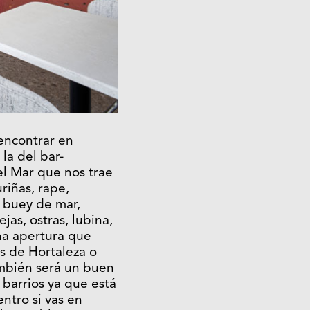
 encontrar en
la del bar-
el Mar que nos trae
iñas, rape,
 buey de mar,
ejas, ostras, lubina,
na apertura que
os de Hortaleza o
ambién será un buen
 barrios ya que está
entro si vas en