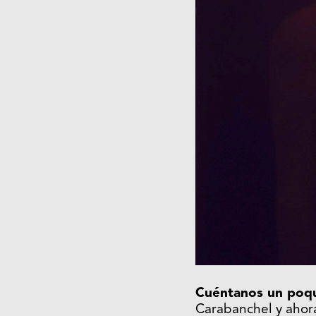
Cuéntanos un poqu
Carabanchel y ahor