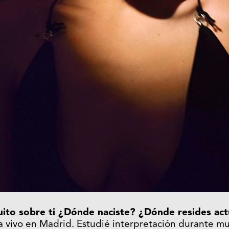
ito sobre ti ¿Dónde naciste? ¿Dónde resides a
a vivo en Madrid. Estudié interpretación durante m