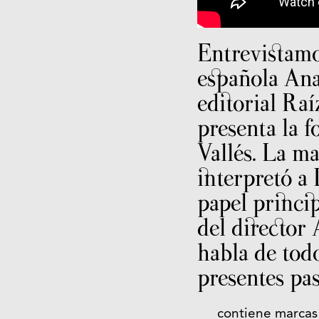
Entrevistamos
española Ana
editorial Raí
presenta la f
Vallés. La m
interpretó a
papel princip
del director
habla de tod
presentes pa
contiene marca