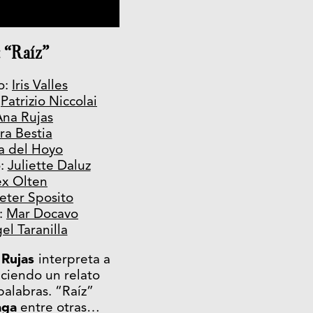
 “Raíz”
o:
Iris Valles
&
Patrizio Niccolai
Ana Rujas
ra Bestia
 del Hoyo
o:
Juliette Daluz
ex Olten
eter Sposito
:
Mar Docavo
el Taranilla
 Rujas
interpreta a
aciendo un relato
palabras. “Raíz”
aga
entre otras…