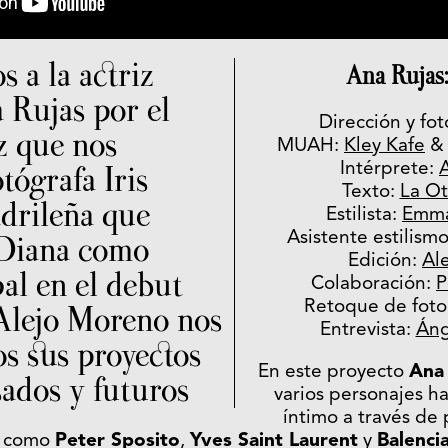
 a la actriz
Ana Rujas:
 Rujas por el
Dirección y fot
z que nos
MUAH:
Kley Kafe
otógrafa Iris
Intérprete:
Texto:
La Ot
adrileña que
Estilista:
Emma
Asistente estilism
 Diana como
Edición:
Al
al en el debut
Colaboración:
P
Retoque de foto
 Alejo Moreno nos
Entrevista:
Áng
os sus proyectos
En este proyecto
Ana
sados y futuros
varios personajes h
íntimo a través de 
s como
Peter Sposito
,
Yves Saint Laurent
y
Balenci