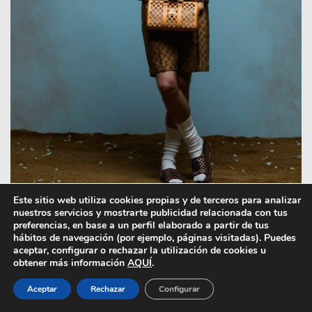
Este sitio web utiliza cookies propias y de terceros para analizar
nuestros servicios y mostrarte publicidad relacionada con tus
preferencias, en base a un perfil elaborado a partir de tus
hábitos de navegación (por ejemplo, páginas visitadas). Puedes
El armario
neo preppy
, urbano y elevado
aceptar, configurar o rechazar la utilización de cookies u
obtener más información
AQUÍ
.
de Louis Vuitton X Tyler, The Creator
Aceptar
Rechazar
Configurar
Dado que las inspiraciones de ambos creativos