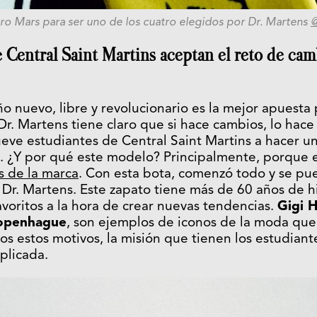
ro Mars para ser uno de los cuatro elegidos por Dr. Martens
@
 Central Saint Martins aceptan el reto de ca
ño nuevo, libre y revolucionario es la mejor apuest
Dr. Martens tiene claro que si hace cambios, lo hace
ueve estudiantes de Central Saint Martins a hacer un
. ¿Y por qué este modelo? Principalmente, porque e
s de la marca
. Con esta bota, comenzó todo y se pu
e Dr. Martens. Este zapato tiene más de 60 años de hi
avoritos a la hora de crear nuevas tendencias.
Gigi 
Copenhague
, son ejemplos de iconos de la moda que
os estos motivos, la misión que tienen los estudiant
plicada.