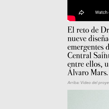
El reto de D
nueve diseña
emergentes d
Central Sain
entre ellos, 
Álvaro Mars.
Arriba: Video del proye