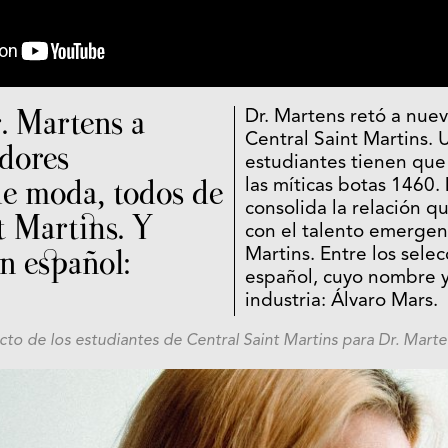
r. Martens a
Dr. Martens retó a nue
Central Saint Martins. 
dores
estudiantes tienen que
e moda, todos de
las míticas botas 1460.
consolida la relación q
t Martins. Y
con el talento emergen
un español:
Martins. Entre los sele
español, cuyo nombre y
industria: Álvaro Mars.
cto de los estudiantes de Central Saint Martins para Dr. Mart