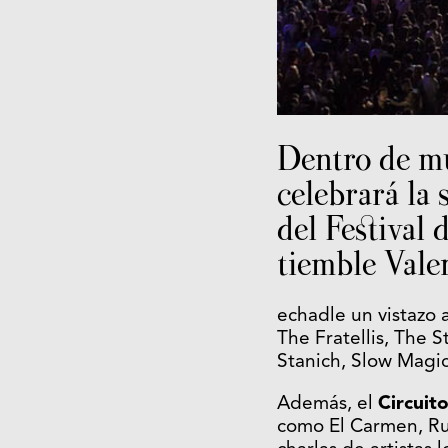
Dentro de m
celebrará la
del Festival 
tiemble Valen
echadle un vistazo a
The Fratellis, The 
Stanich, Slow Magic
Además, el
Circuit
como El Carmen, Ru