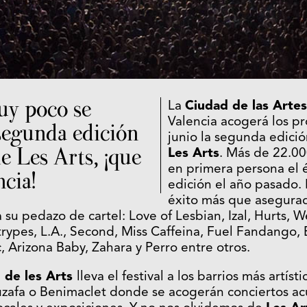
uy poco se
La
Ciudad de las Artes
Valencia acogerá los p
 segunda edición
junio la segunda edici
de Les Arts, ¡que
Les Arts
. Más de 22.00
en primera persona el 
cia!
edición el año pasado. 
éxito más que asegurad
 su pedazo de cartel: Love of Lesbian, Izal, Hurts, W
Strypes, L.A., Second, Miss Caffeina, Fuel Fandango, 
, Arizona Baby, Zahara y Perro entre otros.
o de les Arts
lleva el festival a los barrios más artíst
zafa o Benimaclet donde se acogerán conciertos acú