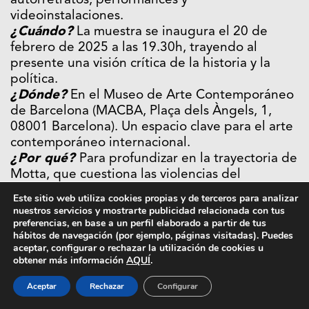
autorretratos, performances y
videoinstalaciones.
¿Cuándo?
La muestra se inaugura el 20 de
febrero de 2025 a las 19.30h, trayendo al
presente una visión crítica de la historia y la
política.
¿Dónde?
En el Museo de Arte Contemporáneo
de Barcelona (MACBA, Plaça dels Àngels, 1,
08001 Barcelona). Un espacio clave para el arte
contemporáneo internacional.
¿Por qué?
Para profundizar en la trayectoria de
Motta, que cuestiona las violencias del
colonialismo, la religión y las narrativas
Este sitio web utiliza cookies propias y de terceros para analizar
históricas dominantes, a través de un arte que
nuestros servicios y mostrarte publicidad relacionada con tus
desafía las estructuras de poder y busca la
preferencias, en base a un perfil elaborado a partir de tus
hábitos de navegación (por ejemplo, páginas visitadas). Puedes
transformación social.
aceptar, configurar o rechazar la utilización de cookies u
obtener más información
AQUÍ
.
Carlos Motta, Plegarias de Resistencia, del 21
Aceptar
Rechazar
Configurar
de febrero al 26 de octubre en el MACBA