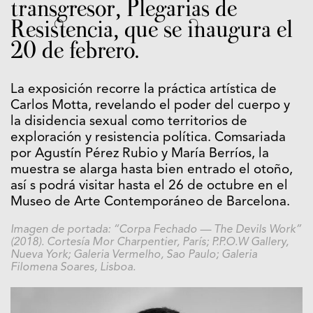
transgresor, Plegarias de
Resistencia, que se inaugura el
20 de febrero.
La exposición recorre la práctica artística de
Carlos Motta, revelando el poder del cuerpo y
la disidencia sexual como territorios de
exploración y resistencia política. Comsariada
por Agustín Pérez Rubio y María Berríos, la
muestra se alarga hasta bien entrado el otoño,
así s podrá visitar hasta el 26 de octubre en el
Museo de Arte Contemporáneo de Barcelona.
Imagen de portada: “Corpa Fechado — The Devils Work”
(2018). Cortesía Mor Charpentier, París; P.P.O.W Gallery,
Nueva York; Galeria Vermelho, Sao Paulo; Galeria
Filomena Soares, Lisboa.