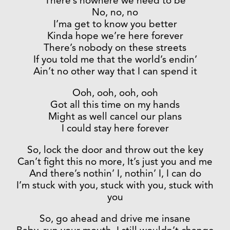
There’s nowhere we need to be
No, no, no
I’ma get to know you better
Kinda hope we’re here forever
There’s nobody on these streets
If you told me that the world’s endin’
Ain’t no other way that I can spend it
Ooh, ooh, ooh, ooh
Got all this time on my hands
Might as well cancel our plans
I could stay here forever
So, lock the door and throw out the key
Can’t fight this no more, It’s just you and me
And there’s nothin’ I, nothin’ I, I can do
I’m stuck with you, stuck with you, stuck with
you
So, go ahead and drive me insane