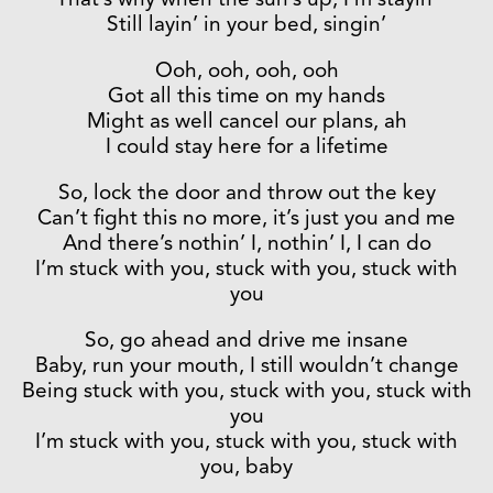
That’s why when the sun’s up, I’m stayin’
Still layin’ in your bed, singin’
Ooh, ooh, ooh, ooh
Got all this time on my hands
Might as well cancel our plans, ah
I could stay here for a lifetime
So, lock the door and throw out the key
Can’t fight this no more, it’s just you and me
And there’s nothin’ I, nothin’ I, I can do
I’m stuck with you, stuck with you, stuck with
you
So, go ahead and drive me insane
Baby, run your mouth, I still wouldn’t change
Being stuck with you, stuck with you, stuck with
you
I’m stuck with you, stuck with you, stuck with
you, baby