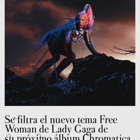
Se filtra el nuevo tema Free
Woman de Lady Gaga de
su
próximo
álbum Chromatica.