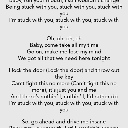
Baby, run your mouth, I still wouldn’t change
Being stuck with you, stuck with you, stuck with
you
I’m stuck with you, stuck with you, stuck with
you
Oh, oh, oh, oh
Baby, come take all my time
Go on, make me lose my mind
We got all that we need here tonight
I lock the door (Lock the door) and throw out
the key
Can’t fight this no more (Can’t fight this no
more), it’s just you and me
And there’s nothin’ I, nothin’ I, I’d rather do
I’m stuck with you, stuck with you, stuck with
you
So, go ahead and drive me insane