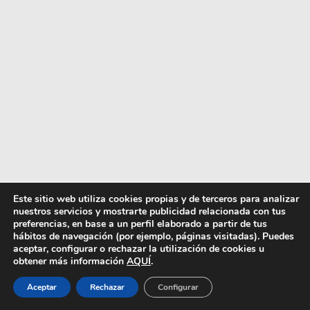
Este sitio web utiliza cookies propias y de terceros para analizar
nuestros servicios y mostrarte publicidad relacionada con tus
preferencias, en base a un perfil elaborado a partir de tus
DELACRUZ
from
Carlos Pedrosa
on
Vimeo
.
hábitos de navegación (por ejemplo, páginas visitadas). Puedes
aceptar, configurar o rechazar la utilización de cookies u
obtener más información
AQUÍ
.
Aceptar
Rechazar
Configurar