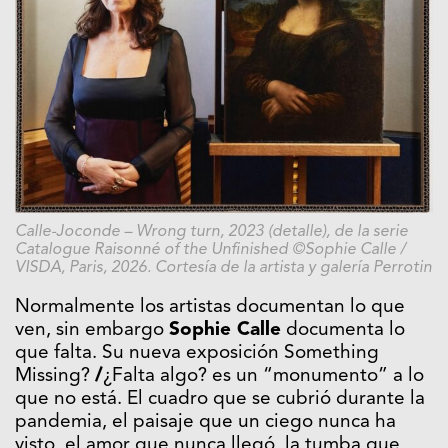
Calle-Joconde – Wrong turn, 2023 (detalle), de la serie
Catalogue Raisonné of the Unfinished ©Sophie Calle /
VISDA, Paris, 2026. Cortesía de la artista y galería Perrotin
Normalmente los artistas documentan lo que
ven, sin embargo
Sophie Calle
documenta lo
que falta.
Su nueva exposición
Something
Missing?
/
¿Falta algo?
es un “monumento” a lo
que no está. El cuadro que se cubrió durante la
pandemia, el paisaje que un ciego nunca ha
visto, el amor que nunca llegó, la tumba que