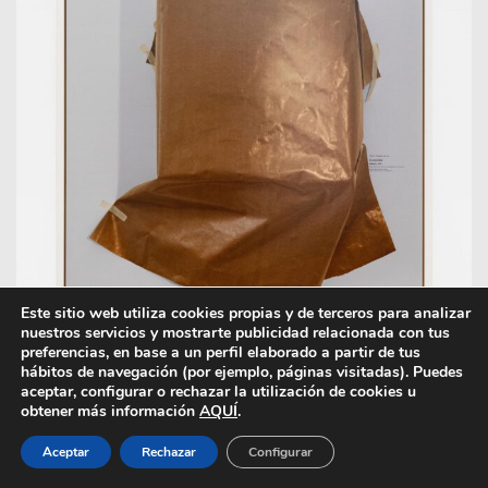
Este sitio web utiliza cookies propias y de terceros para analizar
nuestros servicios y mostrarte publicidad relacionada con tus
preferencias, en base a un perfil elaborado a partir de tus
hábitos de navegación (por ejemplo, páginas visitadas). Puedes
Colombe, 2022, de la serie Picassos in Lockdown, 2o22
aceptar, configurar o rechazar la utilización de cookies u
©Sophie Calle / VISDA, Paris, 2026. Cortesía de la artista
obtener más información
AQUÍ
.
y galería Perrotin
Aceptar
Rechazar
Configurar
Something Missing? Recorrido de la