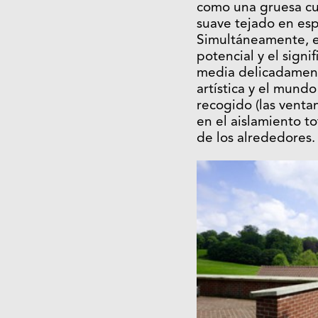
como una gruesa cub
suave tejado en espi
Simultáneamente, el
potencial y el signi
media delicadamente 
artística y el mund
recogido (las ventan
en el aislamiento to
de los alrededores.