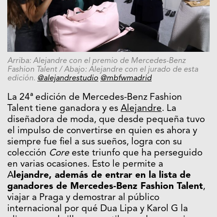
Arriba: Alejandre con el premio de Mercedes-Benz
Fashion Talent / Abajo: Alejandre con el jurado de esta
edición.
@alejandrestudio
@mbfwmadrid
La 24ª edición de Mercedes-Benz Fashion
Talent tiene ganadora y es
Alejandre
. La
diseñadora de moda, que desde pequeña tuvo
el impulso de convertirse en quien es ahora y
siempre fue fiel a sus sueños, logra con su
colección
Core
este triunfo que ha perseguido
en varias ocasiones. Esto le permite a
A
lejandre, además de entrar en la lista de
ganadores de Mercedes-Benz Fashion Talent
,
viajar a Praga y demostrar al público
internacional por qué Dua Lipa y Karol G la