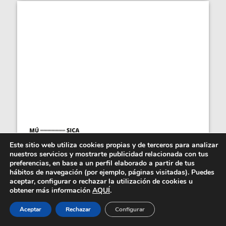
Este sitio web utiliza cookies propias y de terceros para analizar
El Diablo De Shanghai presenta
nuestros servicios y mostrarte publicidad relacionada con tus
Testamento, su...
preferencias, en base a un perfil elaborado a partir de tus
hábitos de navegación (por ejemplo, páginas visitadas). Puedes
El Diablo De Shanghai es el quinteto indie rock de
aceptar, configurar o rechazar la utilización de cookies u
Barcelona que te van a molar... Con su primer...
obtener más información
AQUÍ
.
Aceptar
Rechazar
Configurar