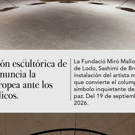
ón escultórica de
La Fundació Miró Mallo
de Lodo, Sashimi de B
nuncia la
instalación del artista 
ropea ante los
que convierte el colump
símbolo inquietante de 
icos.
paz. Del 19 de septiem
2026.