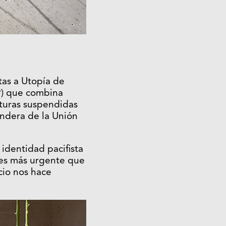
tas a Utopía de
9) que combina
lturas suspendidas
andera de la Unión
identidad pacifista
y es más urgente que
cio nos hace