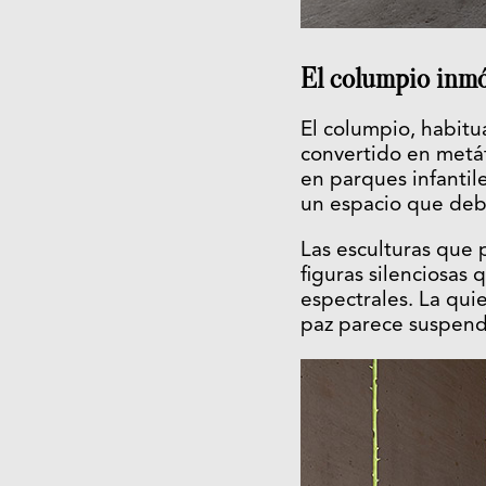
El columpio inmó
El columpio, habitu
convertido en metá
en parques infantil
un espacio que debe
Las esculturas que
figuras silenciosas
espectrales. La qui
paz parece suspendi