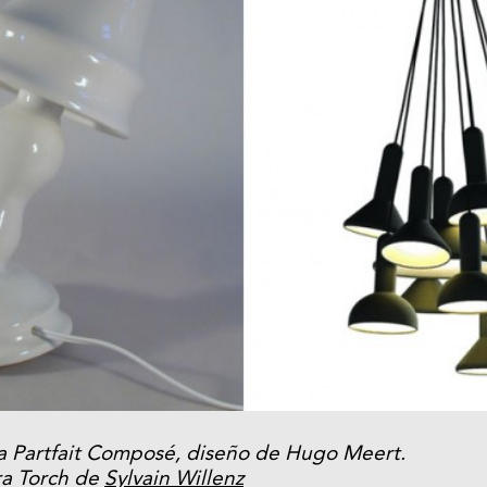
a Partfait Composé, diseño de Hugo Meert.
ra Torch de
Sylvain Willenz