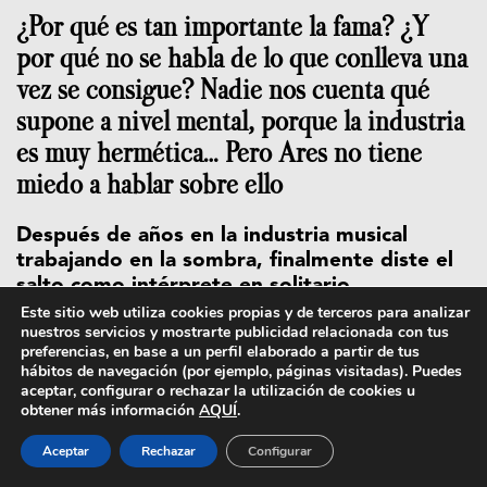
¿Por qué es tan importante la fama? ¿Y
por qué no se habla de lo que conlleva una
vez se consigue? Nadie nos cuenta qué
supone a nivel mental, porque la industria
es muy hermética… Pero Ares no tiene
miedo a hablar sobre ello
Después de años en la industria musical
trabajando en la sombra, finalmente diste el
salto como intérprete en solitario.
Este sitio web utiliza cookies propias y de terceros para analizar
(Carlos Ares) Siempre fue mi intención
nuestros servicios y mostrarte publicidad relacionada con tus
preferencias, en base a un perfil elaborado a partir de tus
convertirme en intérprete, lo intenté en mis
hábitos de navegación (por ejemplo, páginas visitadas). Puedes
inicios, pero no estaba preparado y fue
aceptar, configurar o rechazar la utilización de cookies u
bastante frustrante. Tardé todos estos años en
obtener más información
AQUÍ
.
formarme y encontrar una dirección artística con
Aceptar
Rechazar
Configurar
la que me sintiera al 100% identificado.