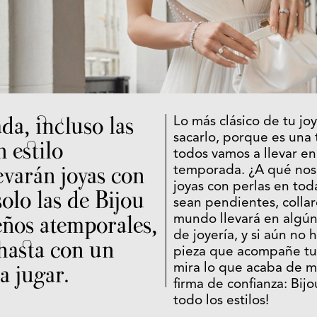
da, incluso las
Lo más clásico de tu jo
sacarlo, porque es una
 estilo
todos vamos a llevar en
evarán joyas con
temporada. ¿A qué nos 
joyas con perlas en tod
solo las de Bijou
sean pendientes, collare
eños atemporales,
mundo llevará en algú
de joyería, y si aún no
 hasta con un
pieza que acompañe tus
a jugar.
mira lo que acaba de m
firma de confianza: Bijo
todo los estilos!