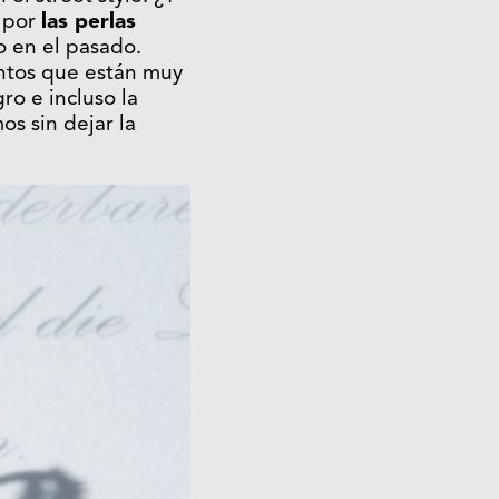
a por
las perlas
o en el pasado.
entos que están muy
o e incluso la
s sin dejar la