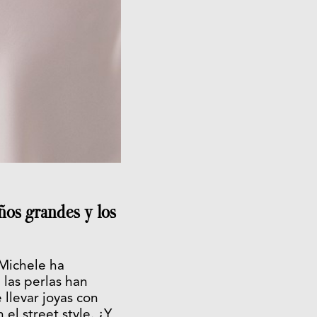
ños grandes y los
 Michele ha
 las perlas han
llevar joyas con
 el street style. ¿Y