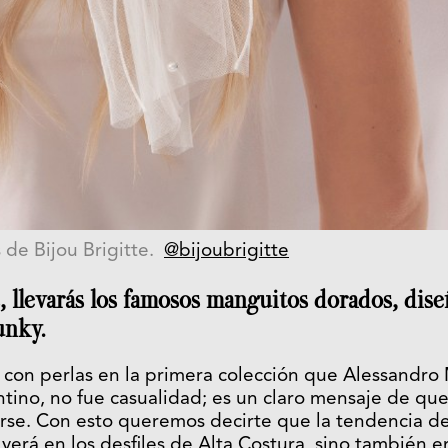
s de
Bijou Brigitte.
@bijoubrigitte
s, llevarás los famosos manguitos dorados, dise
unky.
con perlas en la primera colección que Alessandro
tino, no fue casualidad; es un claro mensaje de que
se. Con esto queremos decirte que la tendencia de 
 verá en los
desfiles de Alta Costura
, sino también en