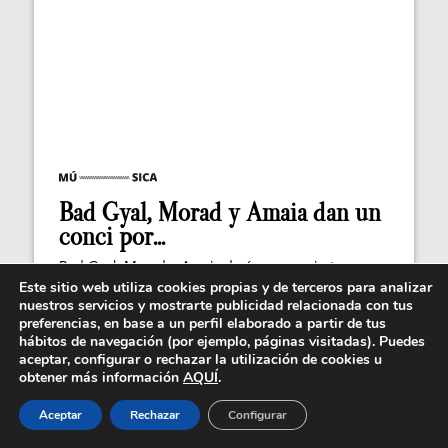
Bad Gyal, Morad y Amaia dan un
conci por...
Bad Gyal, Morad y Amaia darán un concierto
benéfico para apoyar la cultura y la causa...
Este sitio web utiliza cookies propias y de terceros para analizar
nuestros servicios y mostrarte publicidad relacionada con tus
preferencias, en base a un perfil elaborado a partir de tus
hábitos de navegación (por ejemplo, páginas visitadas). Puedes
aceptar, configurar o rechazar la utilización de cookies u
obtener más información
AQUÍ
.
Aceptar
Rechazar
Configurar