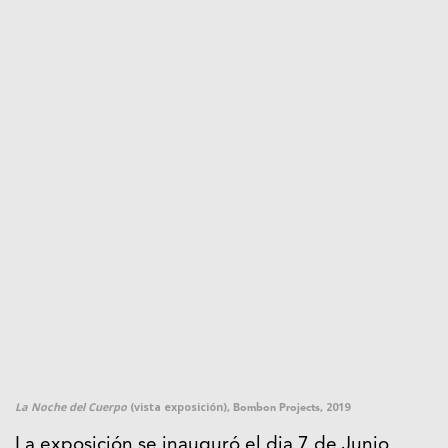
La Noche del Cuerpo
(vista exposición),
, 2019
Bombon Projects
La exposición se inauguró el dia 7 de Junio,