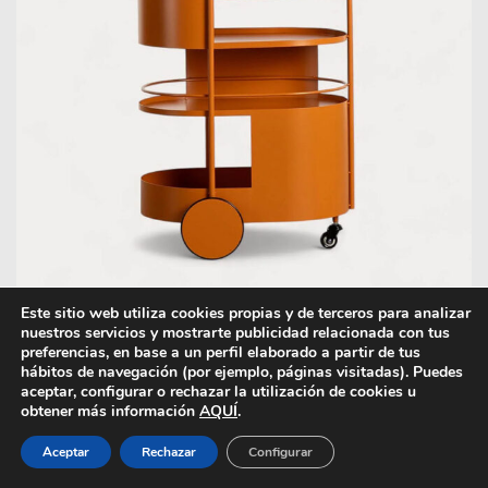
Este sitio web utiliza cookies propias y de terceros para analizar
nuestros servicios y mostrarte publicidad relacionada con tus
preferencias, en base a un perfil elaborado a partir de tus
hábitos de navegación (por ejemplo, páginas visitadas). Puedes
aceptar, configurar o rechazar la utilización de cookies u
Carrito Baena / The Masie rebajas 2026
obtener más información
AQUÍ
.
Nos encanta este carrito auxiliar de metal
Aceptar
Rechazar
Configurar
(hierro), que The Masie define como una ideal