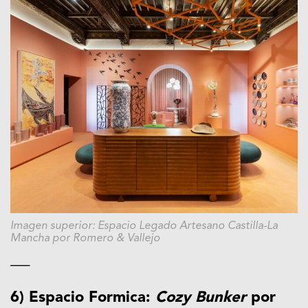
Imagen superior: Espacio Legado Artesano Castilla-La
Mancha por Romero & Vallejo
—–
6) Espacio Formica:
Cozy Bunker
por