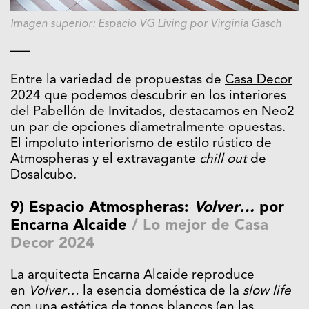
Imagen superior: Espacio VG Living por Virginia Gasch
—–
Entre la variedad de propuestas de
Casa Decor
2024 que podemos descubrir en los interiores
del Pabellón de Invitados, destacamos en Neo2
un par de opciones diametralmente opuestas.
El impoluto interiorismo de estilo rústico de
Atmospheras y el extravagante
chill out
de
Dosalcubo.
9) Espacio Atmospheras:
Volver…
por
Encarna Alcaide
/
Lo mejor de Casa
Decor 2024
La arquitecta Encarna Alcaide reproduce
en
Volver…
la esencia doméstica de la
slow life
con una estética de tonos blancos (en las