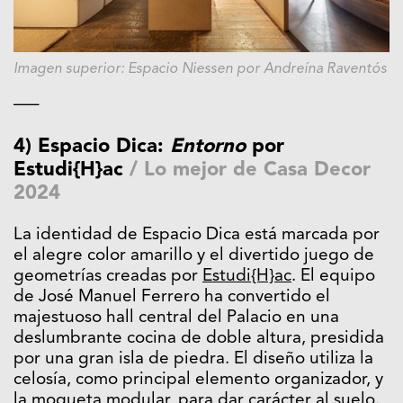
Imagen superior: Espacio Niessen por Andreína Raventós
—–
4) Espacio Dica:
Entorno
por
Estudi{H}ac
/
Lo mejor de Casa Decor
2024
La identidad de Espacio Dica está marcada por
el alegre color amarillo y el divertido juego de
geometrías creadas por
Estudi{H}ac
. El equipo
de José Manuel Ferrero ha convertido el
majestuoso hall central del Palacio en una
deslumbrante cocina de doble altura, presidida
por una gran isla de piedra. El diseño utiliza la
celosía, como principal elemento organizador, y
la moqueta modular, para dar carácter al suelo.