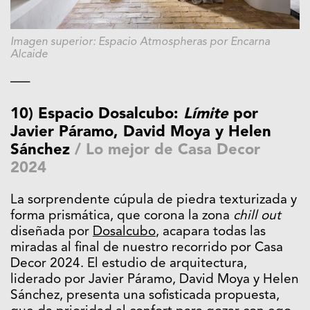
Imagen superior: Espacio Atmospheras por Encarna
Alcaide
—–
10) Espacio Dosalcubo:
Límite
por
Javier Páramo, David Moya y Helen
Sánchez
/
Lo mejor de Casa Decor
2024
La sorprendente cúpula de piedra texturizada y
forma prismática, que corona la zona
chill out
diseñada por
Dosalcubo
, acapara todas las
miradas al final de nuestro recorrido por Casa
Decor 2024. El estudio de arquitectura,
liderado por Javier Páramo, David Moya y Helen
Sánchez, presenta una sofisticada propuesta,