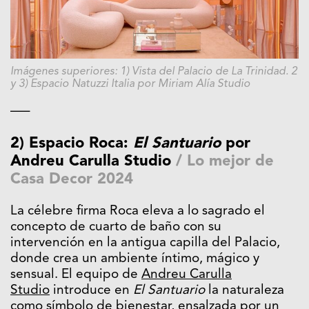
Imágenes superiores: 1) Vista del Palacio de La Trinidad. 2
y 3) Espacio Natuzzi Italia por Miriam Alía Studio
—–
2) Espacio Roca:
El Santuario
por
Andreu Carulla Studio
/
Lo mejor de
Casa Decor 2024
La célebre firma Roca eleva a lo sagrado el
concepto de cuarto de baño con su
intervención en la antigua capilla del Palacio,
donde crea un ambiente íntimo, mágico y
sensual. El equipo de
Andreu Carulla
Studio
introduce en
El Santuario
la naturaleza
como símbolo de bienestar, ensalzada por un